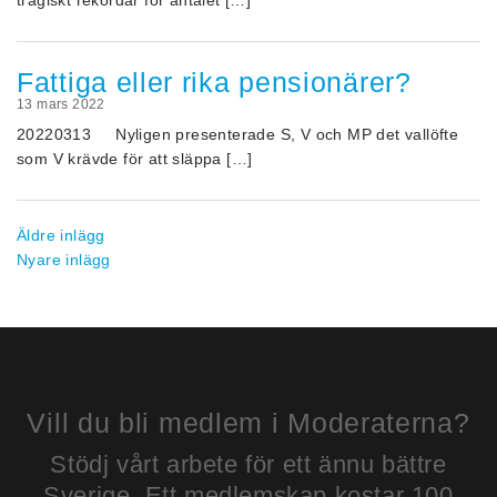
tragiskt rekordår för antalet […]
Fattiga eller rika pensionärer?
13 mars 2022
20220313 Nyligen presenterade S, V och MP det vallöfte
som V krävde för att släppa […]
Inläggsnavigering
Äldre inlägg
Nyare inlägg
Vill du bli medlem i Moderaterna?
Stödj vårt arbete för ett ännu bättre
Sverige. Ett medlemskap kostar 100