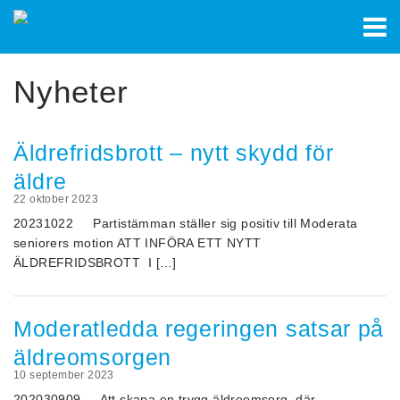
VÄLKOMMEN
Nyheter
OM OSS
Äldrefridsbrott – nytt skydd för
VÅR POLITIK
Kalendarium
äldre
ÅLDER
Kontakt
22 oktober 2023
20231022 Partistämman ställer sig positiv till Moderata
ÄLDREOMSORG
Länkar
seniorers motion ATT INFÖRA ETT NYTT
ÄLDREFRIDSBROTT I […]
ÄLDREFRID
Moderatledda regeringen satsar på
äldreomsorgen
10 september 2023
202030909 Att skapa en trygg äldreomsorg, där