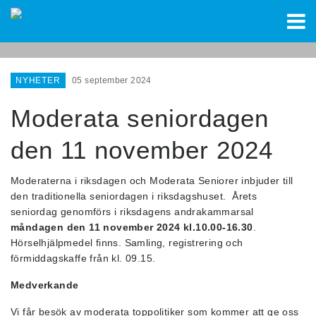
VÄLKOMMEN
NYHETER
05 september 2024
OM OSS
Moderata seniordagen
VÅR POLITIK
Kalendarium
den 11 november 2024
ÅLDER
Kontakt
Moderaterna i riksdagen och Moderata Seniorer inbjuder till
ÄLDREOMSORG
Länkar
den traditionella seniordagen i riksdagshuset. Årets
seniordag genomförs i riksdagens andrakammarsal
ÄLDREFRID
måndagen den 11 november 2024 kl.10.00-16.30
.
Hörselhjälpmedel finns. Samling, registrering och
förmiddagskaffe från kl. 09.15.
Medverkande
Vi får besök av moderata toppolitiker som kommer att ge oss