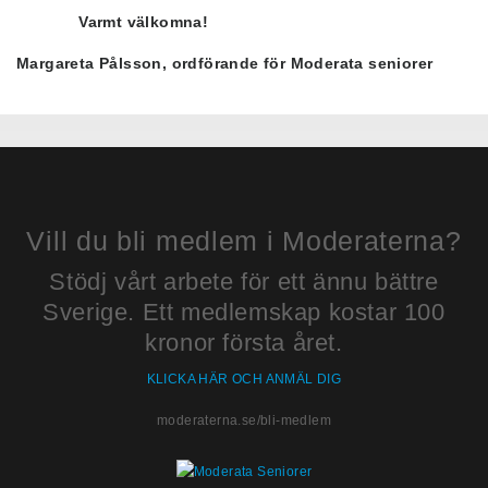
Varmt välkomna!
Margareta Pålsson, ordförande för Moderata seniorer
Vill du bli medlem i Moderaterna?
Stödj vårt arbete för ett ännu bättre
Sverige. Ett medlemskap kostar 100
kronor första året.
KLICKA HÄR OCH ANMÄL DIG
moderaterna.se/bli-medlem